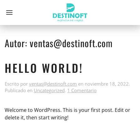
Autor:
ventas@destinoft.com
HELLO WORLD!
Escrito por
ventas@destinoft.com
en
noviembre 18, 2022
.
Publicado en
Uncategorized
.
1 Comentario
Welcome to WordPress. This is your first post. Edit or
delete it, then start writing!